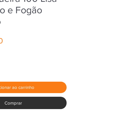
o e Fogão
o
Preço
0
cionar ao carrinho
Comprar