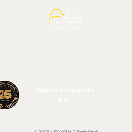
LOJA COM PREÇOS DE FÁBRICA
PÁGINA INICIAL
Siga-nos e compartilhe
© 2025 NFX YOUNG Basic Work